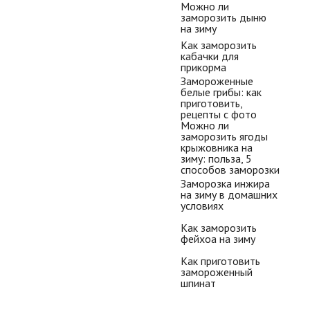
Можно ли
заморозить дыню
на зиму
Как заморозить
кабачки для
прикорма
Замороженные
белые грибы: как
приготовить,
рецепты с фото
х условиях
Можно ли
заморозить ягоды
крыжовника на
зиму: польза, 5
способов заморозки
Заморозка инжира
на зиму в домашних
условиях
Как заморозить
фейхоа на зиму
Как приготовить
замороженный
шпинат