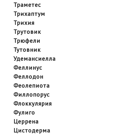
траметес
трихаптум
трихия
трутовик
трюфели
тутовник
удемансиелла
феллинус
феллодон
феолепиота
филлопорус
флоккулярия
фулиго
церрена
цистодерма