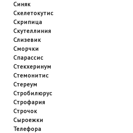
синяк
скелетокутис
скрипица
скутеллиния
слизевик
сморчки
спарассис
стекхеринум
стемонитис
стереум
стробилюрус
строфария
строчок
сыроежки
телефора