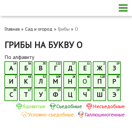
Главная
Сад и огород
Грибы
О
ГРИБЫ НА БУКВУ О
По алфавиту
14
56
35
122
17
11
2
19
А
Б
В
Г
Д
Е
Ж
З
2
48
52
109
24
40
128
85
И
К
Л
М
Н
О
П
Р
85
67
2
13
7
30
35
19
С
Т
У
Ф
Ц
Ч
Ш
Э
Ядовитые
Съедобные
Несъедобные
Условно-съедобные
Галлюциногенные
Почему шампиньоны в разрезе (внутри) черные,