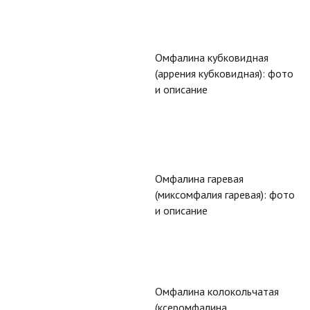
Омфалина кубковидная
(аррения кубковидная): фото
и описание
Омфалина гаревая
(миксомфалия гаревая): фото
и описание
Омфалина колокольчатая
(ксеромфалина