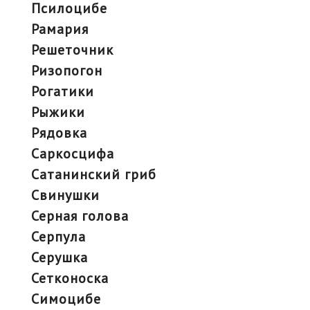
псилоцибе
рамария
решеточник
ризопогон
рогатики
рыжики
рядовка
саркосцифа
сатанинский гриб
свинушки
серная голова
серпула
серушка
сетконоска
симоцибе