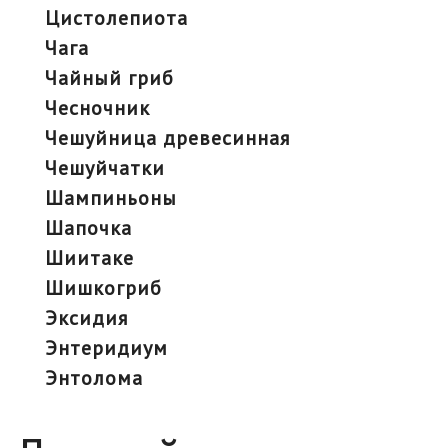
цистолепиота
чага
чайный гриб
чесночник
чешуйница древесинная
чешуйчатки
шампиньоны
шапочка
шиитаке
шишкогриб
эксидия
энтеридиум
энтолома