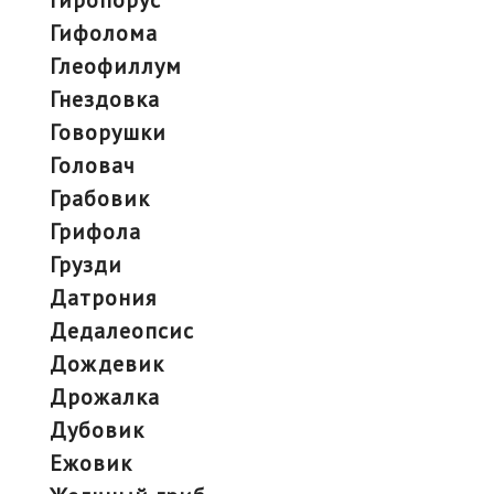
гифолома
глеофиллум
гнездовка
говорушки
головач
грабовик
грифола
грузди
датрония
дедалеопсис
дождевик
дрожалка
дубовик
ежовик