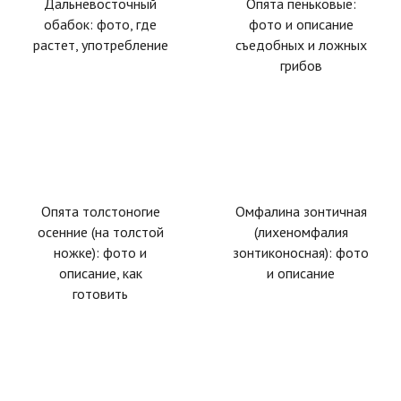
Дальневосточный
Опята пеньковые:
обабок: фото, где
фото и описание
растет, употребление
съедобных и ложных
грибов
Опята толстоногие
Омфалина зонтичная
осенние (на толстой
(лихеномфалия
ножке): фото и
зонтиконосная): фото
описание, как
и описание
готовить