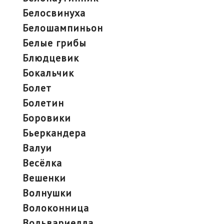
белосвинуха
белошампиньон
белые грибы
блюдцевик
бокальчик
болет
болетин
боровики
бьеркандера
валуи
весёлка
вешенки
волнушки
волоконница
вольвариелла