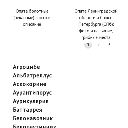
Опята болотные
Опята Ленинградской
(чеканные): фото и
области и Санкт-
описание
Петербурга (СПб):
фото и название,
грибные места
1
2
3
агроцибе
альбатреллус
аскокорине
аурантипорус
аурикулярия
баттаррея
белонавозник
белопаутинник