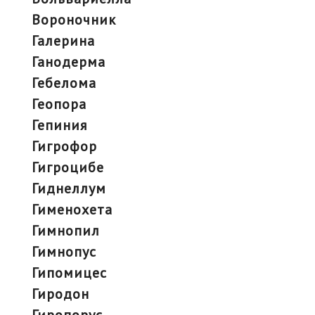
вороночник
галерина
ганодерма
гебелома
геопора
гепиния
гигрофор
гигроцибе
гиднеллум
гименохета
гимнопил
гимнопус
гипомицес
гиродон
гиропорус