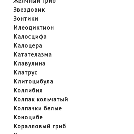
желчный гриб
звездовик
зонтики
илеодиктион
калосцифа
калоцера
катателазма
клавулина
клатрус
клитоцибула
коллибия
колпак кольчатый
колпачки белые
коноцибе
коралловый гриб