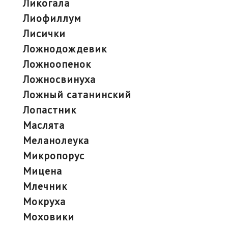
ликогала
лиофиллум
лисички
ложнодождевик
ложноопенок
ложносвинуха
ложный сатанинский
лопастник
маслята
меланолеука
микропорус
мицена
млечник
мокруха
моховики