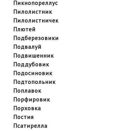
пикнопореллус
пилолистник
пилолистничек
плютей
подберезовики
подвалуй
подвишенник
поддубовик
подосиновик
подтопольник
поплавок
порфировик
порховка
постия
псатирелла