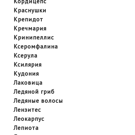
кордицепс
краснушки
крепидот
кречмария
кринипеллис
ксеромфалина
ксерула
ксилярия
кудония
лаковица
ледяной гриб
ледяные волосы
лензитес
леокарпус
лепиота