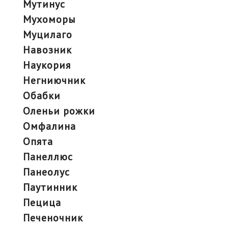
мутинус
мухоморы
муцилаго
навозник
наукория
негниючник
обабки
оленьи рожки
омфалина
опята
панеллюс
панеолус
паутинник
пецица
печеночник