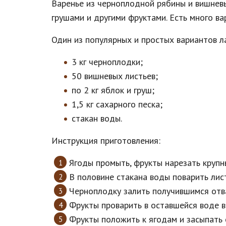
Варенье из черноплодной рябины и вишневы
грушами и другими фруктами. Есть много в
Один из популярных и простых вариантов л
3 кг черноплодки;
50 вишневых листьев;
по 2 кг яблок и груш;
1,5 кг сахарного песка;
стакан воды.
Инструкция приготовления:
Ягоды промыть, фрукты нарезать крупн
В половине стакана воды поварить лис
Черноплодку залить получившимся отва
Фрукты проварить в оставшейся воде в
Фрукты положить к ягодам и засыпать 