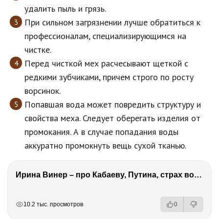
удалить пыль и грязь.
При сильном загрязнении лучше обратиться к
профессионалам, специализирующимся на
чистке.
Перед чисткой мех расчесывают щеткой с
редкими зубчиками, причем строго по росту
ворсинок.
Попавшая вода может повредить структуру и
свойства меха. Следует оберегать изделия от
промокания. А в случае попадания воды
аккуратно промокнуть вещь сухой тканью.
Ирина Винер – про Кабаеву, Путина, страх войны, политику в спорте, Россию, гимнасток и деньги
РЕКЛАМА
РЕКЛАМА
РЕКЛАМА
10.2 тыс. просмотров
0