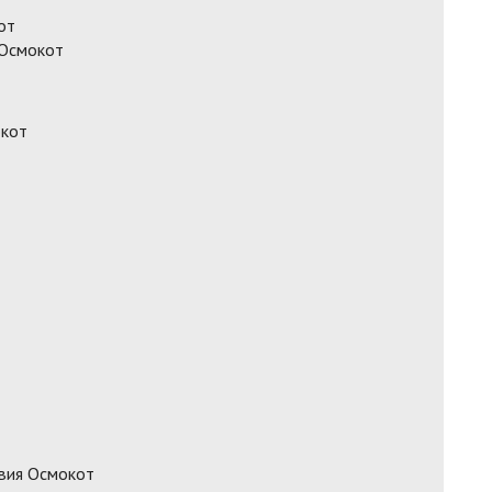
от
 Осмокот
окот
вия Осмокот