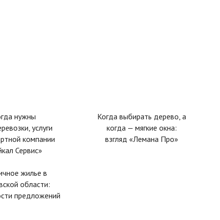
огда нужны
Когда выбирать дерево, а
еревозки, услуги
когда — мягкие окна:
ортной компании
взгляд «Лемана Про»
йкал Сервис»
ичное жилье в
вской области:
ости предложений